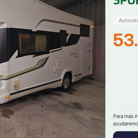
SPO
Autocar
53
Para más i
ayudaremo