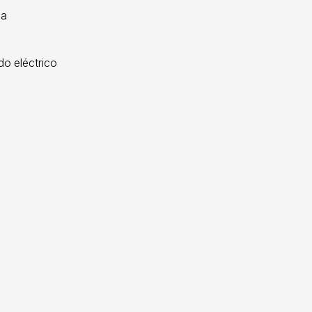
la
o eléctrico