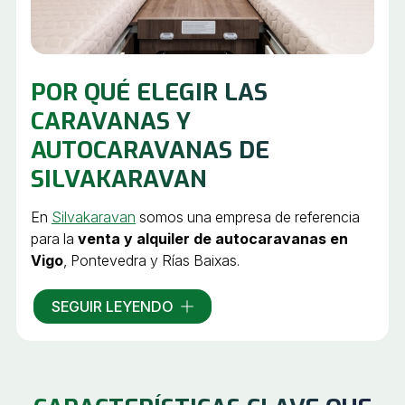
POR QUÉ ELEGIR LAS
CARAVANAS Y
AUTOCARAVANAS DE
SILVAKARAVAN
En
Silvakaravan
somos una empresa de referencia
para la
venta y alquiler de autocaravanas en
Vigo
, Pontevedra y Rías Baixas.
¿Quieres descubrir los mejores lugares viajando en
SEGUIR LEYENDO
carretera? Descubre nuestras
caravanas y
autocaravanas nuevas y de segunda mano
y
podrás conocer todos nuestros modelos. Te
ofrecemos las mejores prestaciones para viajar con