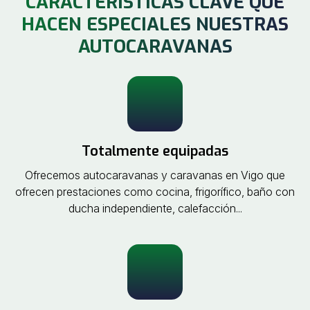
CARACTERÍSTICAS CLAVE QUE
todo lo necesario. Cada vehículo está seleccionado
HACEN ESPECIALES NUESTRAS
para garantizar
seguridad, comodidad y libertad
.
AUTOCARAVANAS
Totalmente equipadas
Ofrecemos autocaravanas y caravanas en Vigo que
ofrecen prestaciones como cocina, frigorífico, baño con
ducha independiente, calefacción...