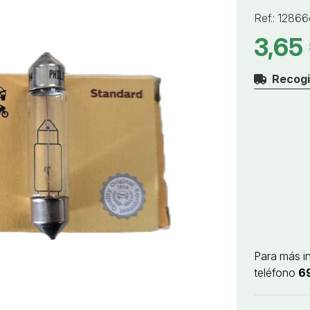
Ref.:
12866
3,65
Recogi
Para más i
teléfono
6